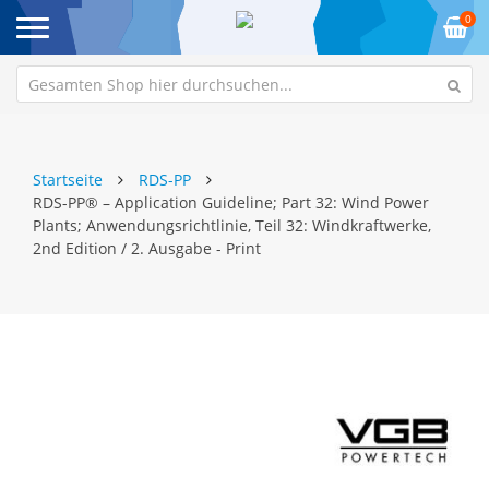
0
Startseite
RDS-PP
RDS-PP® – Application Guideline; Part 32: Wind Power
Plants; Anwendungsrichtlinie, Teil 32: Windkraftwerke,
2nd Edition / 2. Ausgabe - Print
Zum
Z
Ende
An
der
de
Bildgalerie
Bi
springen
sp