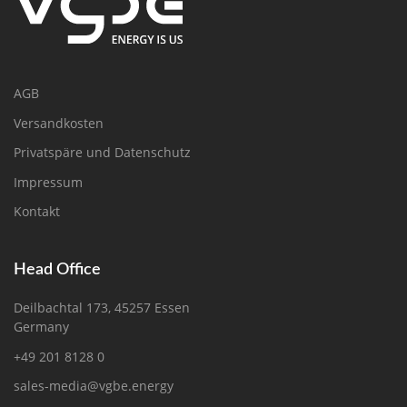
AGB
Versandkosten
Privatspäre und Datenschutz
Impressum
Kontakt
Head Office
Deilbachtal 173, 45257 Essen
Germany
+49 201 8128 0
sales-media@vgbe.energy