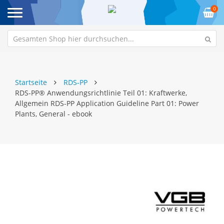
0
Startseite
RDS-PP
RDS-PP® Anwendungsrichtlinie Teil 01: Kraftwerke,
Allgemein RDS-PP Application Guideline Part 01: Power
Plants, General - ebook
Zum
Z
Ende
An
der
de
Bildgalerie
Bi
springen
sp