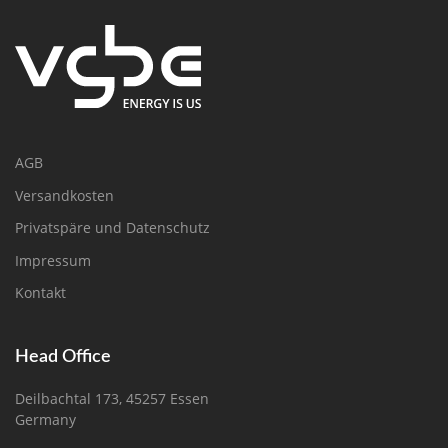
AGB
Versandkosten
Privatspäre und Datenschutz
Impressum
Kontakt
Head Office
Deilbachtal 173, 45257 Essen
Germany