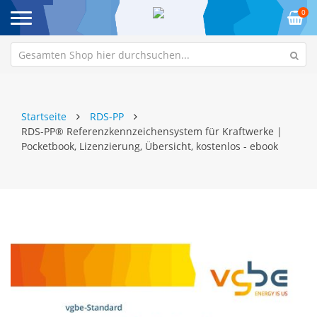
0
Startseite
RDS-PP
RDS-PP® Referenzkennzeichensystem für Kraftwerke |
Pocketbook, Lizenzierung, Übersicht, kostenlos - ebook
Zum
Z
Ende
An
der
de
Bildgalerie
Bi
springen
sp