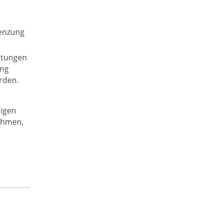
renzung
htungen
ung
rden.
ligen
nehmen,