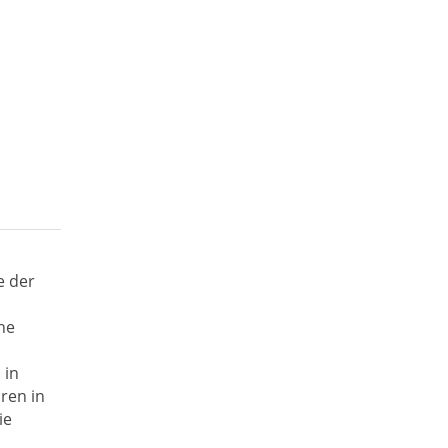
e der
he
n
 in
ren in
ie