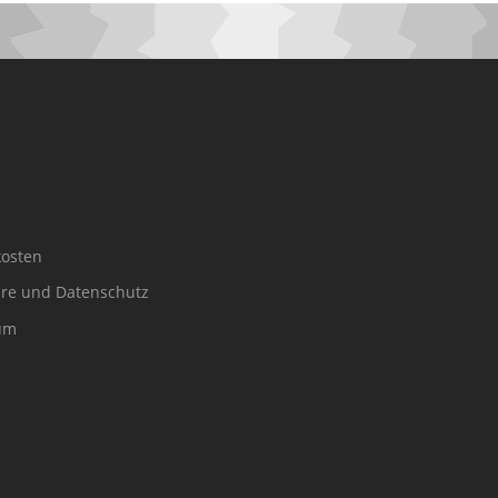
osten
äre und Datenschutz
um