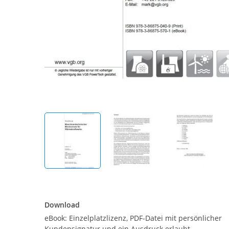
Download
Download
eBook: Einzelplatzlizenz, PDF-Datei mit persönlicher
Kundensignatur und ein Ausdruck erlaubt