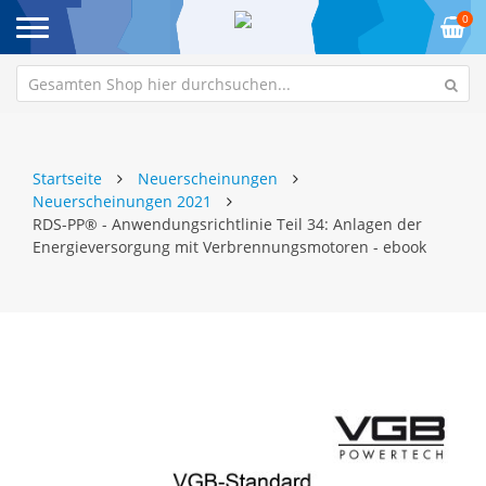
0
Startseite
Neuerscheinungen
Neuerscheinungen 2021
RDS-PP® - Anwendungsrichtlinie Teil 34: Anlagen der
Energieversorgung mit Verbrennungsmotoren - ebook
Zum
Z
Ende
An
der
de
Bildgalerie
Bi
springen
sp