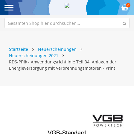
0
Startseite
Neuerscheinungen
Neuerscheinungen 2021
RDS-PP® - Anwendungsrichtlinie Teil 34: Anlagen der
Energieversorgung mit Verbrennungsmotoren - Print
Zum
Z
Ende
An
der
de
Bildgalerie
Bi
springen
sp