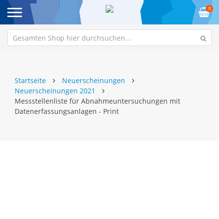
0
Startseite
Neuerscheinungen
Neuerscheinungen 2021
Messstellenliste für Abnahmeuntersuchungen mit
Datenerfassungsanlagen - Print
Zum
Z
Ende
An
der
de
Bildgalerie
Bi
springen
sp