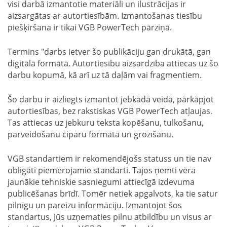
visi darbā izmantotie materiāli un ilustrācijas ir
aizsargātas ar autortiesībām. Izmantošanas tiesību
piešķiršana ir tikai VGB PowerTech pārziņā.
Termins "darbs ietver šo publikāciju gan drukātā, gan
digitālā formātā. Autortiesību aizsardzība attiecas uz šo
darbu kopumā, kā arī uz tā daļām vai fragmentiem.
Šo darbu ir aizliegts izmantot jebkādā veidā, pārkāpjot
autortiesības, bez rakstiskas VGB PowerTech atļaujas.
Tas attiecas uz jebkuru teksta kopēšanu, tulkošanu,
pārveidošanu ciparu formātā un grozīšanu.
VGB standartiem ir rekomendējošs statuss un tie nav
obligāti piemērojamie standarti. Tajos ņemti vērā
jaunākie tehniskie sasniegumi attiecīgā izdevuma
publicēšanas brīdī. Tomēr netiek apgalvots, ka tie satur
pilnīgu un pareizu informāciju. Izmantojot šos
standartus, Jūs uzņematies pilnu atbildību un visus ar