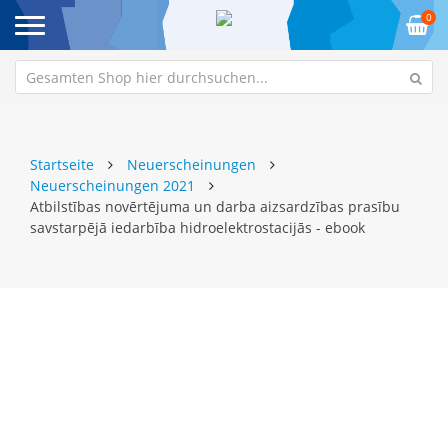
0
Startseite
Neuerscheinungen
Neuerscheinungen 2021
Atbilstības novērtējuma un darba aizsardzības prasību
savstarpējā iedarbība hidroelektrostacijās - ebook
Zum
Z
Ende
An
der
de
Bildgalerie
Bi
springen
sp