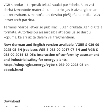
VGB standarti, turpmāk tekstā saukti par "darbu", un visi
darbā izmantotie materiāli un ilustrācijas ir aizsargātas ar
autortiesībām. Izmantošanas tiesību piešķiršana ir tikai VGB
PowerTech pārziņā.
Termins "darbs ietver šo publikāciju gan drukātā, gan digitālā
formātā. Autortiesību aizsardzība attiecas uz šo darbu
kopumā, kā arī uz tā daļām vai fragmentiem.
New German and English version available, VGBE-S-039-00-
2025-05-EN (replaces VGB-S-033-00-2017-07-EN and VGB-S-
035-00-2014-12-DE): Interaction of conformity assessment
and industrial safety for energy plants:
https://shop.vgbe.energy/vgbe-s-039-00-2025-05-en-
ebook.html
Download
Download