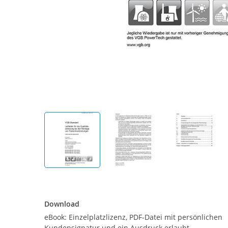
Download
Download
eBook: Einzelplatzlizenz, PDF-Datei mit persönlichen
Kundensignatur und ein Ausdruck erlaubt