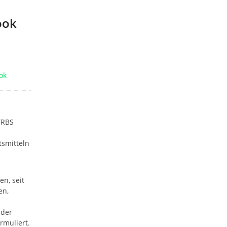
ook
ok
TRBS
tsmitteln
n, seit
en,
 der
rmuliert.