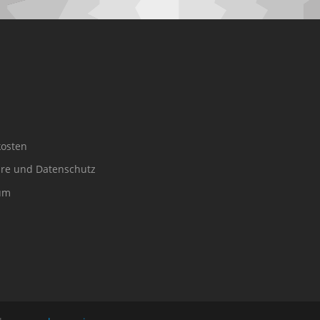
osten
äre und Datenschutz
um