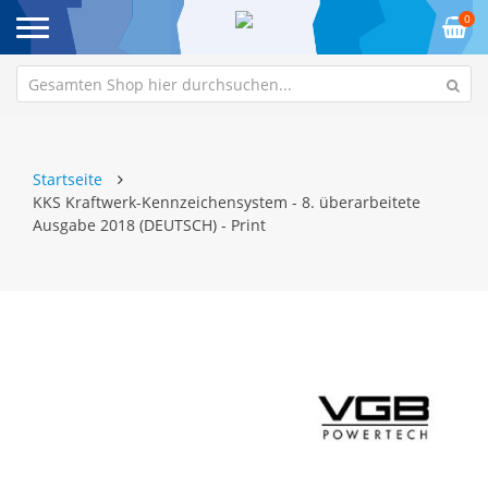
0
Startseite
KKS Kraftwerk-Kennzeichensystem - 8. überarbeitete
Ausgabe 2018 (DEUTSCH) - Print
Zum
Z
Ende
An
der
de
Bildgalerie
Bi
springen
sp