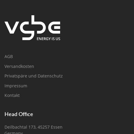
AGB
Versandkosten
Privatspäre und Datenschutz
Impressum
Kontakt
Head Office
Deilbachtal 173, 45257 Essen
Germany