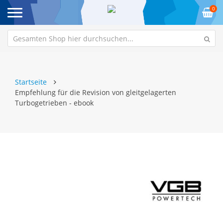
0
Startseite
Empfehlung für die Revision von gleitgelagerten
Turbogetrieben - ebook
Zum
Z
Ende
An
der
de
Bildgalerie
Bi
springen
sp