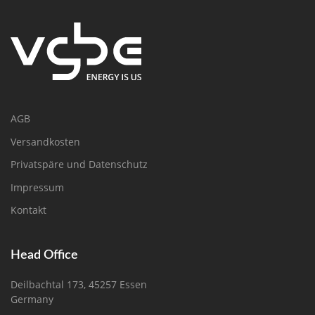
AGB
Versandkosten
Privatspäre und Datenschutz
Impressum
Kontakt
Head Office
Deilbachtal 173, 45257 Essen
Germany