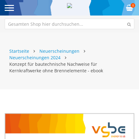
0
Startseite
Neuerscheinungen
Neuerscheinungen 2024
Konzept für bautechnische Nachweise für
Kernkraftwerke ohne Brennelemente - ebook
Zum
Z
Ende
An
der
de
Bildgalerie
Bi
springen
sp