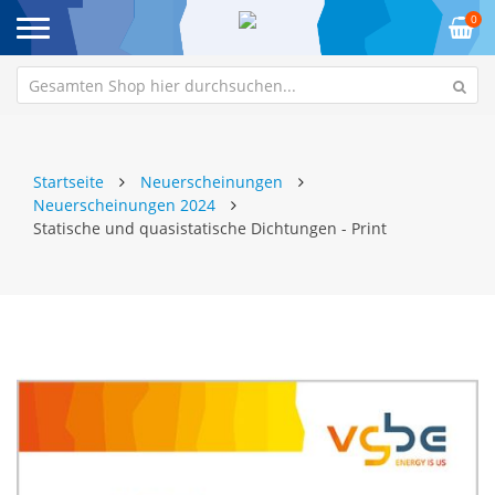
0
Startseite
Neuerscheinungen
Neuerscheinungen 2024
Statische und quasistatische Dichtungen - Print
Zum
Z
Ende
An
der
de
Bildgalerie
Bi
springen
sp