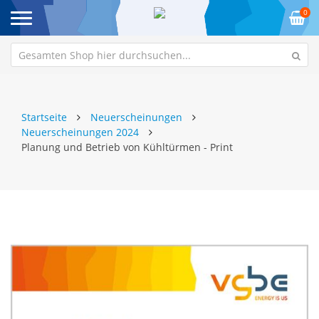
0
Startseite
Neuerscheinungen
Neuerscheinungen 2024
Planung und Betrieb von Kühltürmen - Print
Zum
Z
Ende
An
der
de
Bildgalerie
Bi
springen
sp