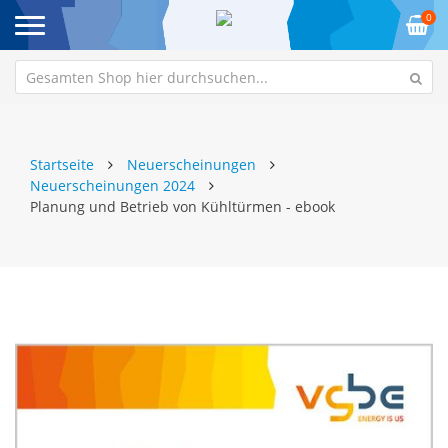
0
Startseite
Neuerscheinungen
Neuerscheinungen 2024
Planung und Betrieb von Kühltürmen - ebook
Zum
Z
Ende
An
der
de
Bildgalerie
Bi
springen
sp