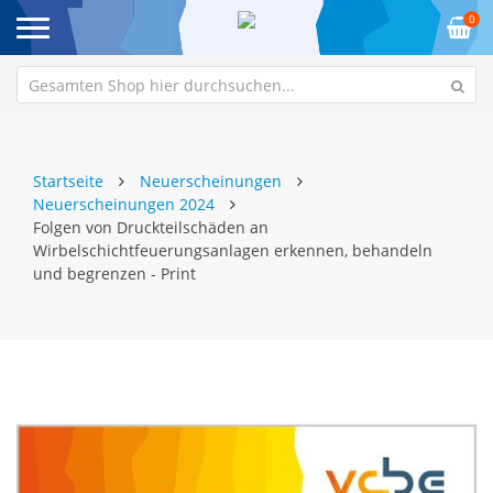
0
Startseite
Neuerscheinungen
Neuerscheinungen 2024
Folgen von Druckteilschäden an
Wirbelschichtfeuerungsanlagen erkennen, behandeln
und begrenzen - Print
Zum
Z
Ende
An
der
de
Bildgalerie
Bi