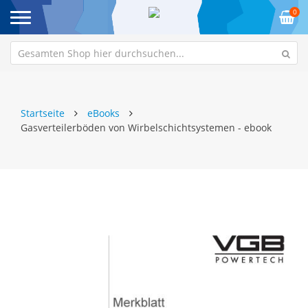
0
Startseite
eBooks
Gasverteilerböden von Wirbelschichtsystemen - ebook
Zum
Z
Ende
An
der
de
Bildgalerie
Bi
springen
sp