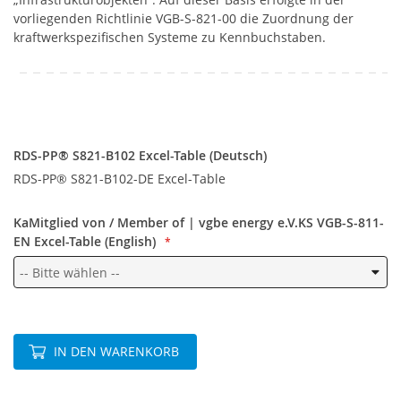
vorliegenden Richtlinie VGB-S-821-00 die Zuordnung der
kraftwerkspezifischen Systeme zu Kennbuchstaben.
RDS-
PP®
RDS-PP® S821-B102 Excel-Table (Deutsch)
S821-
RDS-PP® S821-B102-DE Excel-Table
B102
Excel-
KaMitglied von / Member of | vgbe energy e.V.KS VGB-S-811-
Table
EN Excel-Table (English)
(Deutsch)
IN DEN WARENKORB