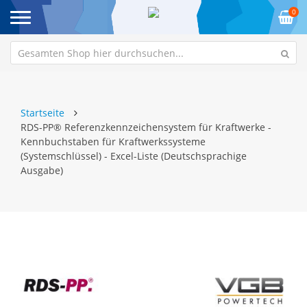
0
Startseite
RDS-PP® Referenzkennzeichensystem für Kraftwerke -
Kennbuchstaben für Kraftwerkssysteme
(Systemschlüssel) - Excel-Liste (Deutschsprachige
Ausgabe)
Zum
Z
Ende
An
der
de
Bildgalerie
Bi