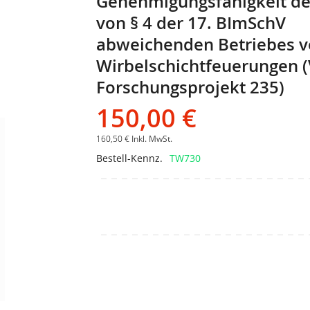
Genehmigungsfähigkeit d
der
von § 4 der 17. BImSchV
Bildgalerie
springen
abweichenden Betriebes 
Wirbelschichtfeuerungen 
Forschungsprojekt 235)
150,00 €
160,50 €
Inkl. MwSt.
Bestell-Kennz.
TW730