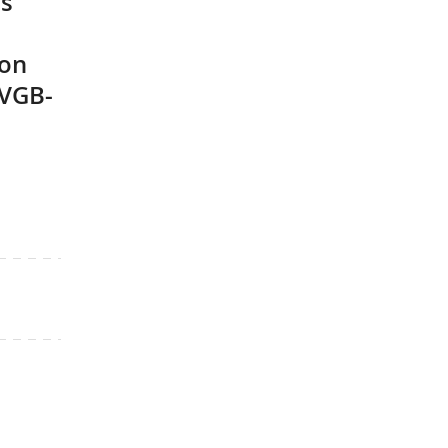
es
von
(VGB-