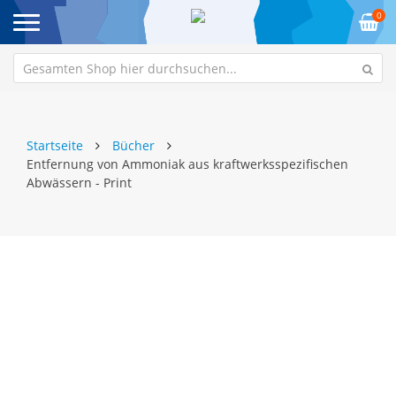
0
Startseite
Bücher
Entfernung von Ammoniak aus kraftwerksspezifischen
Abwässern - Print
Zum
Z
Ende
An
der
de
Bildgalerie
Bi
springen
sp