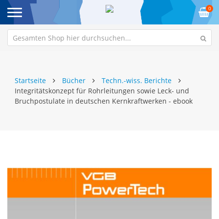
0
Startseite
Bücher
Techn.-wiss. Berichte
Integritätskonzept für Rohrleitungen sowie Leck- und
Bruchpostulate in deutschen Kernkraftwerken - ebook
Zum
Z
Ende
An
der
de
Bildgalerie
Bi
springen
sp