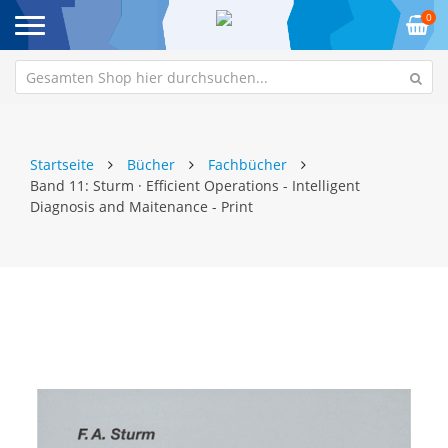
0
Startseite
Bücher
Fachbücher
Band 11: Sturm · Efficient Operations - Intelligent
Diagnosis and Maitenance - Print
Zum
Z
Ende
An
der
de
Bildgalerie
Bi
springen
sp