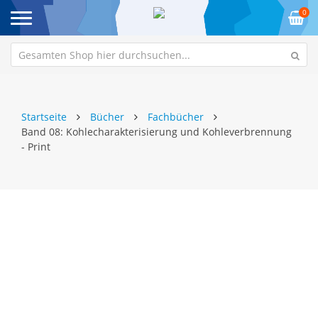
0
Startseite
Bücher
Fachbücher
Band 08: Kohlecharakterisierung und Kohleverbrennung
- Print
Zum
Z
Ende
An
der
de
Bildgalerie
Bi
springen
sp