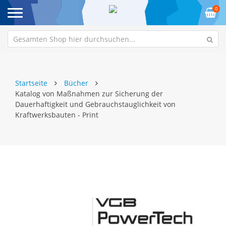
0
Startseite
Bücher
Katalog von Maßnahmen zur Sicherung der
Dauerhaftigkeit und Gebrauchstauglichkeit von
Kraftwerksbauten - Print
Zum
Z
Ende
An
der
de
Bildgalerie
Bi
springen
sp