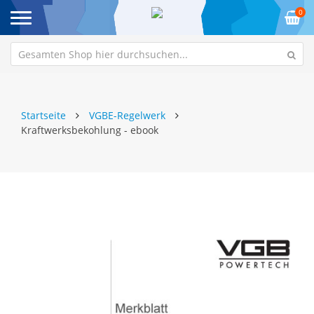
0
Startseite
VGBE-Regelwerk
Kraftwerksbekohlung - ebook
Zum
Z
Ende
An
der
de
Bildgalerie
Bi
springen
sp