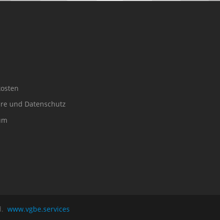
osten
äre und Datenschutz
um
ed.
www.vgbe.services