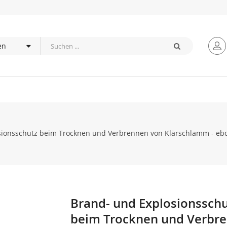
sionsschutz beim Trocknen und Verbrennen von Klärschlamm - eb
Brand- und Explosionsschu
Zum
Anfang
beim Trocknen und Verbr
der