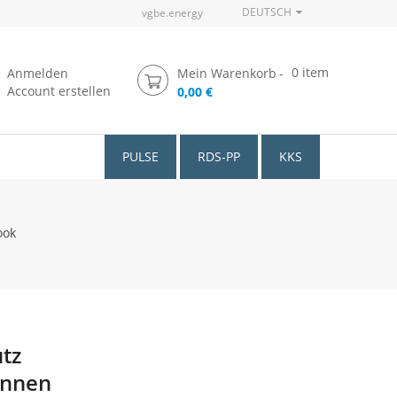
DEUTSCH
vgbe.energy
0
item
Anmelden
Mein Warenkorb
Account erstellen
0,00 €
PULSE
RDS-PP
KKS
ook
tz
ennen