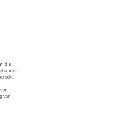
m, die
behandelt
streckt
 von
g von