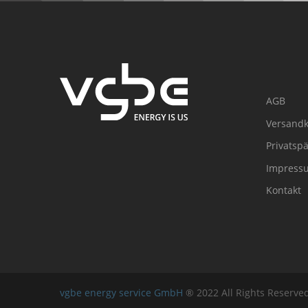
AGB
Versandk
Privatsp
Impress
Kontakt
vgbe energy service GmbH
® 2022 All Rights Reserv