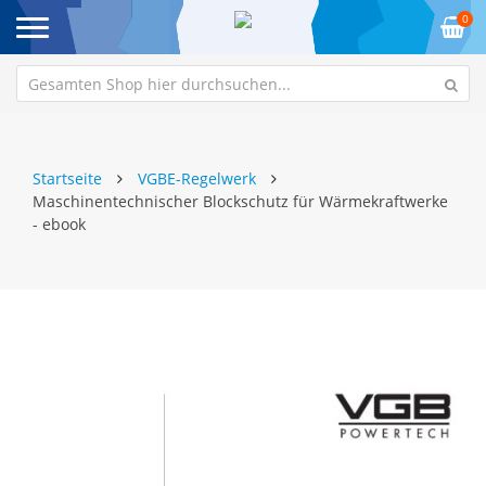
0
Startseite
VGBE-Regelwerk
Maschinentechnischer Blockschutz für Wärmekraftwerke
- ebook
Zum
Z
Ende
An
der
de
Bildgalerie
Bi
springen
sp