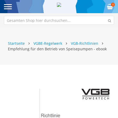
0
Startseite
VGBE-Regelwerk
VGB-Richtlinien
Empfehlung für den Betrieb von Speisepumpen - ebook
Zum
Z
Ende
An
der
de
Bildgalerie
Bi
springen
sp