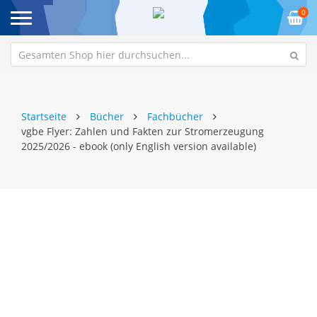
0
Startseite
Bücher
Fachbücher
vgbe Flyer: Zahlen und Fakten zur Stromerzeugung
2025/2026 - ebook (only English version available)
Zum
Z
Ende
An
der
de
Bildgalerie
Bi
springen
sp