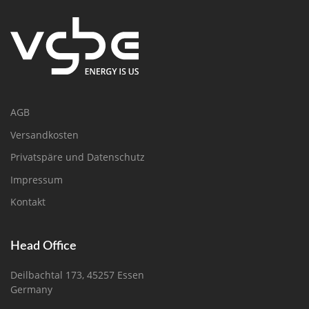
AGB
Versandkosten
Privatspäre und Datenschutz
Impressum
Kontakt
Head Office
Deilbachtal 173, 45257 Essen
Germany